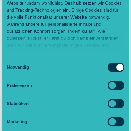
Biomasse- und Gasheizkesseln bis hin zu
Website rundum wohlfühlst. Deshalb setzen wir Cookies
Dachflächen-Photovoltaikanlagen,
und Tracking-Technologien ein. Einige Cookies sind für
Batteriespeichern und Ladestationen für
die volle Funktionalität unserer Website notwendig,
Elektroautos. Als verlässlicher Partner für
während andere für personalisierte Inhalte und
öffentliche und gewerbliche Auftraggeber in
zusätzlichen Komfort sorgen. Indem du auf "Alle
Baden-Württemberg setzen wir auf innovative
zulassen" klickst, erklärst du dich damit einverstanden,
Technologien und nachhaltige Lösungen.
dass wir alle zustimmungspflichtigen Cookies und
Technologien verwenden. Wenn du auf "Alle ablehnen"
klickst, verwenden wir nur die notwendigen Cookies.
Einwilligungsauswahl
Natürlich kannst du deine Entscheidung jederzeit
Notwendig
anpassen.
Präferenzen
Statistiken
Marketing