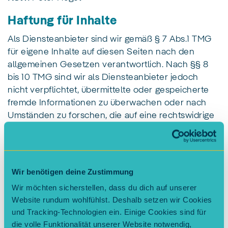
Haftung für Inhalte
Als Diensteanbieter sind wir gemäß § 7 Abs.1 TMG
für eigene Inhalte auf diesen Seiten nach den
allgemeinen Gesetzen verantwortlich. Nach §§ 8
bis 10 TMG sind wir als Diensteanbieter jedoch
nicht verpflichtet, übermittelte oder gespeicherte
fremde Informationen zu überwachen oder nach
Umständen zu forschen, die auf eine rechtswidrige
Tätigkeit hinweisen.
Verpflichtungen zur Entfernung oder Sperrung der
Nutzung von Informationen nach den allgemeinen
Gesetzen bleiben hiervon unberührt. Eine
Wir benötigen deine Zustimmung
diesbezügliche Haftung ist jedoch erst ab dem
Wir möchten sicherstellen, dass du dich auf unserer
Zeitpunkt der Kenntnis einer konkreten
Website rundum wohlfühlst. Deshalb setzen wir Cookies
Rechtsverletzung möglich. Bei Bekanntwerden von
und Tracking-Technologien ein. Einige Cookies sind für
entsprechenden Rechtsverletzungen werden wir
die volle Funktionalität unserer Website notwendig,