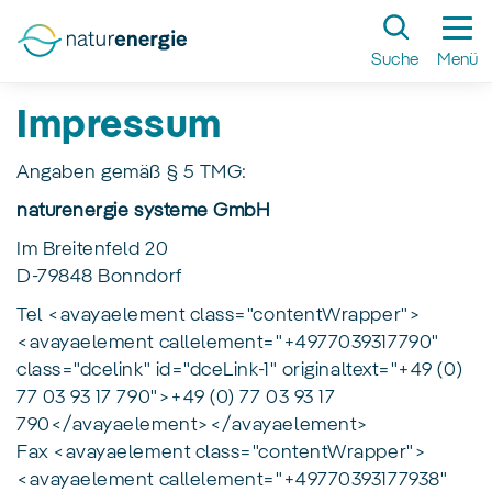
Zum
Hauptinhalt
Suche
Menü
springen
Impressum
Angaben gemäß § 5 TMG:
naturenergie systeme GmbH
Im Breitenfeld 20
D-79848 Bonndorf
Tel <avayaelement class="contentWrapper">
<avayaelement callelement="+4977039317790"
class="dcelink" id="dceLink-1" originaltext="+49 (0)
77 03 93 17 790">+49 (0) 77 03 93 17
790</avayaelement></avayaelement>
Fax <avayaelement class="contentWrapper">
<avayaelement callelement="+49770393177938"