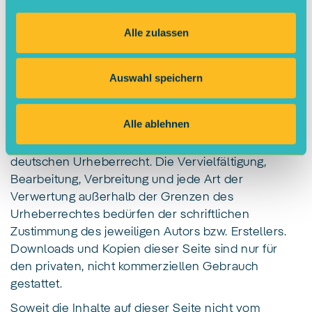
zumutbar. Bei Bekanntwerden von
Rechtsverletzungen werden wir derartige Links
Alle zulassen
umgehend entfernen.
Auswahl speichern
Urheberrecht
Alle ablehnen
Die durch die Seitenbetreiber erstellten Inhalte und
Werke auf diesen Seiten unterliegen dem
deutschen Urheberrecht. Die Vervielfältigung,
Bearbeitung, Verbreitung und jede Art der
Verwertung außerhalb der Grenzen des
Urheberrechtes bedürfen der schriftlichen
Zustimmung des jeweiligen Autors bzw. Erstellers.
Downloads und Kopien dieser Seite sind nur für
den privaten, nicht kommerziellen Gebrauch
gestattet.
Soweit die Inhalte auf dieser Seite nicht vom