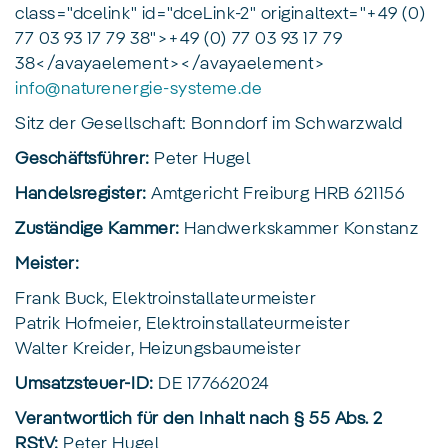
class="dcelink" id="dceLink-2" originaltext="+49 (0)
77 03 93 17 79 38">+49 (0) 77 03 93 17 79
38</avayaelement></avayaelement>
info
@
naturenergie-systeme
.
de
Sitz der Gesellschaft: Bonndorf im Schwarzwald
Geschäftsführer:
Peter Hugel
Handelsregister:
Amtgericht Freiburg HRB 621156
Zuständige Kammer:
Handwerkskammer Konstanz
Meister:
Frank Buck, Elektroinstallateurmeister
Patrik Hofmeier, Elektroinstallateurmeister
Walter Kreider, Heizungsbaumeister
Umsatzsteuer-ID:
DE 177662024
Verantwortlich für den Inhalt nach § 55 Abs. 2
RStV:
Peter Hugel