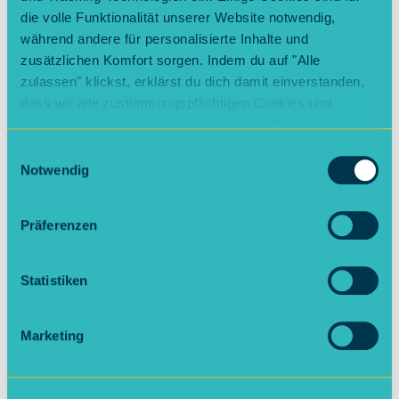
sowie des betrieblichen
Datenschutzbeauftragten
die volle Funktionalität unserer Website notwendig,
während andere für personalisierte Inhalte und
zusätzlichen Komfort sorgen. Indem du auf "Alle
II. Verarbeitungszwecke, jeweilige
Rechtsgrundlage und gegebenenfalls
zulassen" klickst, erklärst du dich damit einverstanden,
Empfängerkategorien
dass wir alle zustimmungspflichtigen Cookies und
Technologien verwenden. Wenn du auf "Alle ablehnen"
klickst, verwenden wir nur die notwendigen Cookies.
III. Datenübermittlung in die Schweiz
Einwilligungsauswahl
Natürlich kannst du deine Entscheidung jederzeit
Notwendig
anpassen.
IV. Kriterien für die Festlegung der
Speicherdauer personenbezogener Daten
Präferenzen
V. Ihre Betroffenenrechte
Statistiken
VI. Bestehen eines Beschwerderechts bei
einer Datenschutzaufsichtsbehörde
Marketing
VII. Sicherheit Ihrer personenbezogenen
Daten